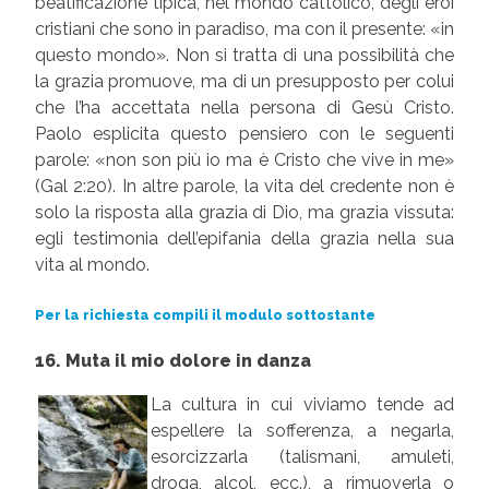
beatificazione tipica, nel mondo cattolico, degli eroi
cristiani che sono in paradiso, ma con il presente: «in
questo mondo». Non si tratta di una possibilità che
la grazia promuove, ma di un presupposto per colui
che l’ha accettata nella persona di Gesù Cristo.
Paolo esplicita questo pensiero con le seguenti
parole: «non son più io ma è Cristo che vive in me»
(Gal 2:20). In altre parole, la vita del credente non è
solo la risposta alla grazia di Dio, ma grazia vissuta:
egli testimonia dell’epifania della grazia nella sua
vita al mondo.
Per la richiesta compili il modulo sottostante
16. Muta il mio dolore in danza
La cultura in cui viviamo tende ad
espellere la sofferenza, a negarla,
esorcizzarla (talismani, amuleti,
droga, alcol, ecc.), a rimuoverla o