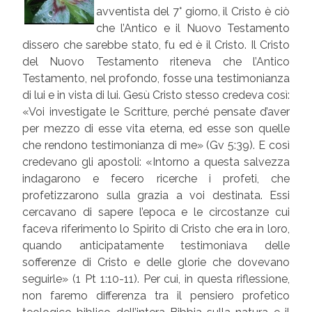
avventista del 7° giorno, il Cristo è ciò
che l’Antico e il Nuovo Testamento
dissero che sarebbe stato, fu ed è il Cristo. Il Cristo
del Nuovo Testamento riteneva che l’Antico
Testamento, nel profondo, fosse una testimonianza
di lui e in vista di lui. Gesù Cristo stesso credeva così:
«Voi investigate le Scritture, perché pensate d’aver
per mezzo di esse vita eterna, ed esse son quelle
che rendono testimonianza di me» (Gv 5:39). E così
credevano gli apostoli: «Intorno a questa salvezza
indagarono e fecero ricerche i profeti, che
profetizzarono sulla grazia a voi destinata. Essi
cercavano di sapere l’epoca e le circostanze cui
faceva riferimento lo Spirito di Cristo che era in loro,
quando anticipatamente testimoniava delle
sofferenze di Cristo e delle glorie che dovevano
seguirle» (1 Pt 1:10-11). Per cui, in questa riflessione,
non faremo differenza tra il pensiero profetico