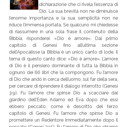
dichiarazione che ci rivela l’essenza di
Dio. La sua brevità non ne diminuisce
l’enorme importanza e la sua semplicità non ne
riduce l’immensa portata. Se qualcuno mi chiedesse
di riassumere in una sola frase il contenuto della
Bibbia, risponderei: «Dio è amore». Dal primo
capitolo di Genesi fino all’ultima sezione
dell’Apocalisse la Bibbia è un unico canto di lode. Il
tema di questo canto dice: «Dio è amore». L’amore
di Dio è il pensiero dominante di tutta la Bibbia in
ognuno dei 66 libri che la compongono. Fu l’amore
di Dio che andò in cerca dell’uomo, sul far della sera,
per cercare di riprendere il dialogo interrotto (Genesi
3:9). Fu l’amore che spinse Dio a scacciare dal
giardino dell’Eden Adamo ed Eva dopo che essi
ebbero peccato, come è descritto del terzo
capitolo di Genesi. Fu l’amore che spinse Dio a
promettere un Redentore immediatamente dopo il
peccato (Genesi 3:15). Fu l’amore di Dio che chiamò