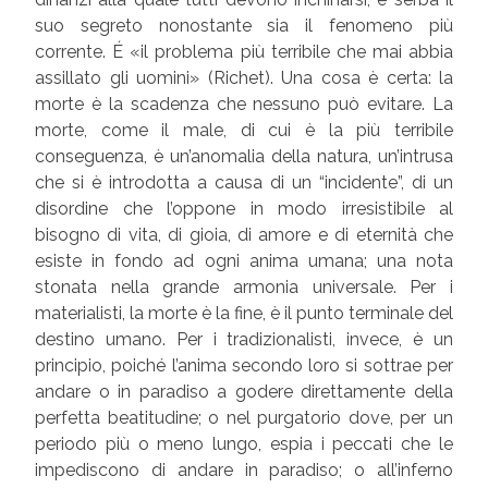
suo segreto nonostante sia il fenomeno più
corrente. É «il problema più terribile che mai abbia
assillato gli uomini» (Richet). Una cosa è certa: la
morte è la scadenza che nessuno può evitare. La
morte, come il male, di cui è la più terribile
conseguenza, è un’anomalia della natura, un’intrusa
che si è introdotta a causa di un “incidente”, di un
disordine che l’oppone in modo irresistibile al
bisogno di vita, di gioia, di amore e di eternità che
esiste in fondo ad ogni anima umana; una nota
stonata nella grande armonia universale. Per i
materialisti, la morte è la fine, è il punto terminale del
destino umano. Per i tradizionalisti, invece, è un
principio, poiché l’anima secondo loro si sottrae per
andare o in paradiso a godere direttamente della
perfetta beatitudine; o nel purgatorio dove, per un
periodo più o meno lungo, espia i peccati che le
impediscono di andare in paradiso; o all’inferno