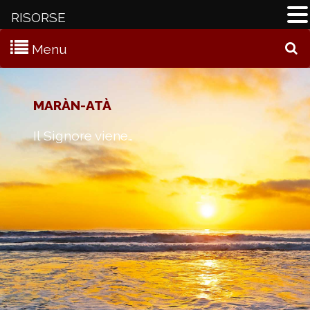
RISORSE
Menu
C
MARÀN-ATÀ
Il Signore viene…