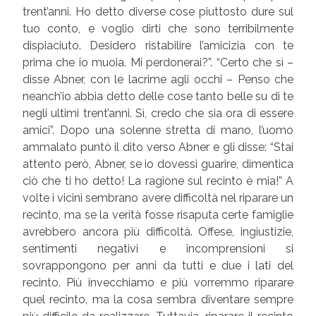
trent’anni. Ho detto diverse cose piuttosto dure sul
tuo conto, e voglio dirti che sono terribilmente
dispiaciuto. Desidero ristabilire l’amicizia con te
prima che io muoia. Mi perdonerai?”. “Certo che sì –
disse Abner, con le lacrime agli occhi – Penso che
neanch’io abbia detto delle cose tanto belle su di te
negli ultimi trent’anni. Sì, credo che sia ora di essere
amici”. Dopo una solenne stretta di mano, l’uomo
ammalato puntò il dito verso Abner e gli disse: “Stai
attento però, Abner, se io dovessi guarire, dimentica
ciò che ti ho detto! La ragione sul recinto è mia!” A
volte i vicini sembrano avere difficoltà nel riparare un
recinto, ma se la verità fosse risaputa certe famiglie
avrebbero ancora più difficoltà. Offese, ingiustizie,
sentimenti negativi e incomprensioni si
sovrappongono per anni da tutti e due i lati del
recinto. Più invecchiamo e più vorremmo riparare
quel recinto, ma la cosa sembra diventare sempre