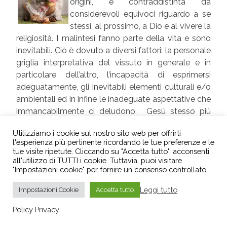
origini, è contraddistinta da
considerevoli equivoci riguardo a se
stessi, al prossimo, a Dio e al vivere la
religiosità. I malintesi fanno parte della vita e sono
inevitabili. Ciò è dovuto a diversi fattori: la personale
griglia interpretativa del vissuto in generale e in
particolare dell’altro, l’incapacità di esprimersi
adeguatamente, gli inevitabili elementi culturali e/o
ambientali ed in infine le inadeguate aspettative che
immancabilmente ci deludono. Gesù stesso più
volte ha dovuto correggere le aspettative
Utilizziamo i cookie sul nostro sito web per offrirti
messianiche, degli apostoli, di sua madre e dei suoi
l'esperienza più pertinente ricordando le tue preferenze e le
fratelli. I discepoli sulla via di Emmaus, dopo la
tue visite ripetute. Cliccando su "Accetta tutto", acconsenti
morte di Cristo, manifestarono la loro delusione
all'utilizzo di TUTTI i cookie. Tuttavia, puoi visitare
"Impostazioni cookie" per fornire un consenso controllato.
nelle seguenti parole: «noi speravamo che fosse lui
che avrebbe liberato Israele; invece, con tutto ciò,
Leggi tutto
Impostazioni Cookie
Accetta tutto
ecco il terzo giorno da quando sono accadute
queste cose» (Lc 24:21). Eppure, Gesù era risorto e
Policy Privacy
loro lo sapevano perché erano stati avvisati da