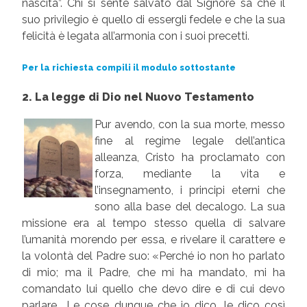
nascita”. Chi si sente salvato dal Signore sa che il
suo privilegio è quello di essergli fedele e che la sua
felicità è legata all’armonia con i suoi precetti.
Per la richiesta compili il modulo sottostante
2. La legge di Dio nel Nuovo Testamento
Pur avendo, con la sua morte, messo
fine al regime legale dell’antica
alleanza, Cristo ha proclamato con
forza, mediante la vita e
l’insegnamento, i principi eterni che
sono alla base del decalogo. La sua
missione era al tempo stesso quella di salvare
l’umanità morendo per essa, e rivelare il carattere e
la volontà del Padre suo: «Perché io non ho parlato
di mio; ma il Padre, che mi ha mandato, mi ha
comandato lui quello che devo dire e di cui devo
parlare… Le cose dunque che io dico, le dico così