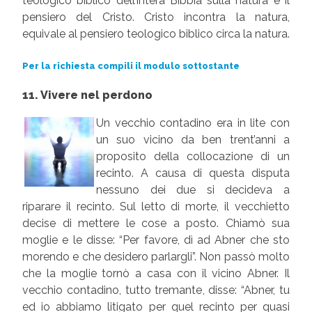
teologico biblico dell’intera Bibbia sulla natura e il
pensiero del Cristo. Cristo incontra la natura,
equivale al pensiero teologico biblico circa la natura.
Per la richiesta compili il modulo sottostante
11. Vivere nel perdono
Un vecchio contadino era in lite con
un suo vicino da ben trent’anni a
proposito della collocazione di un
recinto. A causa di questa disputa
nessuno dei due si decideva a
riparare il recinto. Sul letto di morte, il vecchietto
decise di mettere le cose a posto. Chiamò sua
moglie e le disse: “Per favore, dì ad Abner che sto
morendo e che desidero parlargli”. Non passò molto
che la moglie tornò a casa con il vicino Abner. Il
vecchio contadino, tutto tremante, disse: “Abner, tu
ed io abbiamo litigato per quel recinto per quasi