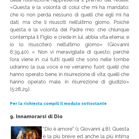
«Questa è la volontà di colui che mi ha mandato:
che io non perda nessuno di quelli che egli mi ha
dati, ma che li risusciti nell’ultimo giorno. Poiché
questa è la volontà del Padre mio: che chiunque
contempla il Figlio e crede in lui, abbia vita eterna; e
io lo risusciterò nell’ultimo giorno» (Giovanni
6:39,40). « Non vi meravigliate di questo; perché
l’ora viene in cui tutti quelli che sono nelle tombe
udranno la sua voce e ne verranno fuori; quelli che
hanno operato bene, in risurrezione di vita; quelli che
hanno operato male, in risurrezione di giudizio»
(5:28,29).
Per la richiesta compili il modulo sottostante
9. Innamorarsi di Dio
“Dio è amore” (1 Giovanni 4:8). Questa
è la più breve ed anche la più intima