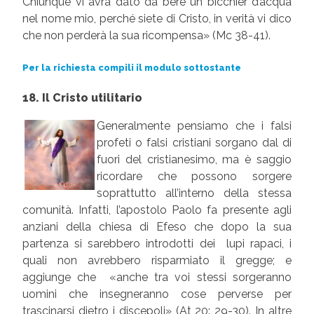
Chiunque vi avrà dato da bere un bicchier d’acqua
nel nome mio, perché siete di Cristo, in verità vi dico
che non perderà la sua ricompensa» (Mc 38-41).
Per la richiesta compili il modulo sottostante
18. Il Cristo utilitario
Generalmente pensiamo che i falsi
profeti o falsi cristiani sorgano dal di
fuori del cristianesimo, ma è saggio
ricordare che possono sorgere
soprattutto all’interno della stessa
comunità. Infatti, l’apostolo Paolo fa presente agli
anziani della chiesa di Efeso che dopo la sua
partenza si sarebbero introdotti dei lupi rapaci, i
quali non avrebbero risparmiato il gregge; e
aggiunge che «anche tra voi stessi sorgeranno
uomini che insegneranno cose perverse per
trascinarsi dietro i discepoli» (At 20: 29-30). In altre