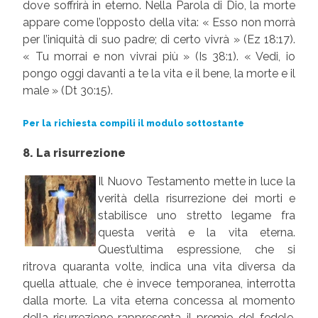
dove soffrirà in eterno. Nella Parola di Dio, la morte
appare come l’opposto della vita: « Esso non morrà
per l’iniquità di suo padre; di certo vivrà » (Ez 18:17).
« Tu morrai e non vivrai più » (Is 38:1). « Vedi, io
pongo oggi davanti a te la vita e il bene, la morte e il
male » (Dt 30:15).
Per la richiesta compili il modulo sottostante
8. La risurrezione
Il Nuovo Testamento mette in luce la
verità della risurrezione dei morti e
stabilisce uno stretto legame fra
questa verità e la vita eterna.
Quest’ultima espressione, che si
ritrova quaranta volte, indica una vita diversa da
quella attuale, che è invece temporanea, interrotta
dalla morte. La vita eterna concessa al momento
della risurrezione rappresenta il premio del fedele.