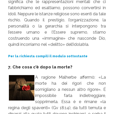
significa che le rappresentazioni mentali che ci
fabbrichiamo ed esaltiamo, possono convertirsi in
idoli. Neppure le istanze religiose sono esenti da tale
rischio. Quando il prestigio, l’organizzazione, la
personalità o la gerarchia si interpongono tra
l’essere umano e l’Essere supremo, stiamo
costruendo una «immagine» che nasconde Dio,
quindi incorriamo nel «delitto» dell’idolatria.
Per la richiesta compili il modulo sottostante
7. Che cosa c’è dopo la morte?
A ragione Malherbe affermò: «La
morte ha dei rigori che non
somigliano a nessun altro rigore». É
impossibile farla indietreggiare,
sopprimerla. Essa è e rimane «la
regina degli spaventi» (Gv 18:14), da tutti temuta e
dinanzi alla quale tutti devono inchinarsi, e serba il