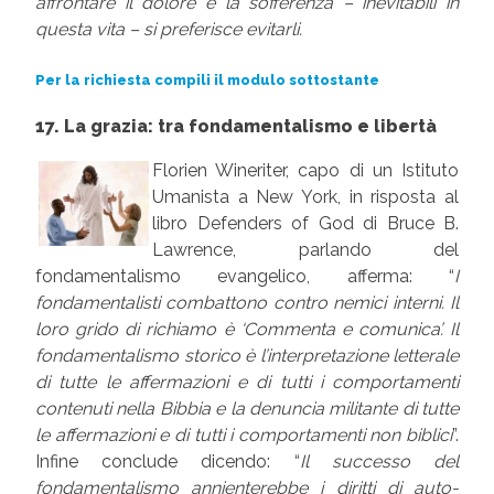
affrontare il dolore e la sofferenza – inevitabili in
questa vita – si preferisce evitarli
.
Per la richiesta compili il modulo sottostante
17. La grazia: tra fondamentalismo e libertà
Florien Wineriter, capo di un Istituto
Umanista a New York, in risposta al
libro Defenders of God di Bruce B.
Lawrence, parlando del
fondamentalismo evangelico, afferma: “
I
fondamentalisti combattono contro nemici interni. Il
loro grido di richiamo è ‘Commenta e comunica’. Il
fondamentalismo storico è l’interpretazione letterale
di tutte le affermazioni e di tutti i comportamenti
contenuti nella Bibbia e la denuncia militante di tutte
le affermazioni e di tutti i comportamenti non biblici
”.
Infine conclude dicendo: “
Il successo del
fondamentalismo annienterebbe i diritti di auto-