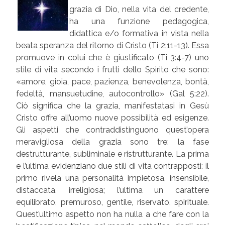
grazia di Dio, nella vita del credente,
ha una funzione pedagogica,
didattica e/o formativa in vista nella
beata speranza del ritorno di Cristo (Ti 2:11-13). Essa
promuove in colui che è giustificato (Ti 3:4-7) uno
stile di vita secondo i frutti dello Spirito che sono:
«amore, gioia, pace, pazienza, benevolenza, bontà,
fedeltà, mansuetudine, autocontrollo» (Gal 5:22).
Ciò significa che la grazia, manifestatasi in Gesù
Cristo offre all’uomo nuove possibilità ed esigenze.
Gli aspetti che contraddistinguono quest’opera
meravigliosa della grazia sono tre: la fase
destrutturante, subliminale e ristrutturante. La prima
e l’ultima evidenziano due stili di vita contrapposti: il
primo rivela una personalità impietosa, insensibile,
distaccata, irreligiosa; l’ultima un carattere
equilibrato, premuroso, gentile, riservato, spirituale.
Quest’ultimo aspetto non ha nulla a che fare con la