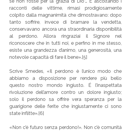
se non fosse per la grazia di Dio”… E ascoltando i
racconti delle vittime, rimasi prodigiosamente
colpito dalla magnanimità che dimostravano: dopo
tanto soffrire, invece di bramare la vendetta,
conservavano ancora una straordinaria disponibilità
al perdono. Allora ringraziai il Signore nel
riconoscere che in tutti noi, e perfino in me stesso,
esiste una grandezza d’animo, una generosità, una
notevole capacità di fare il bene».[5]
Scrive Smedes, «Il perdono è l’unico modo che
abbiamo a disposizione per rendere più bello
questo nostro mondo ingiusto. É l’inaspettata
rivoluzione dell’amore contro un dolore ingiusto;
solo il perdono sa offrire vera speranza per la
guarigione delle ferite che ingiustamente ci sono
state inflitte».[6]
«Non c’è futuro senza perdono!». Non c’è comunità