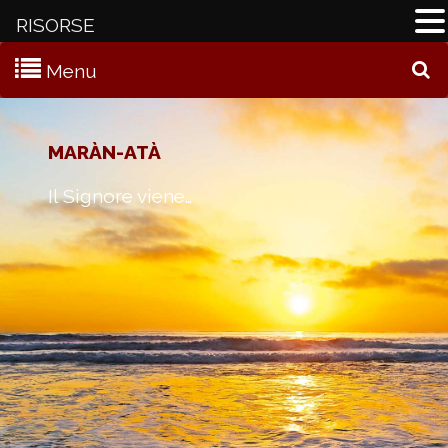
RISORSE
Menu
C
MARÀN-ATÀ
Il Signore viene…