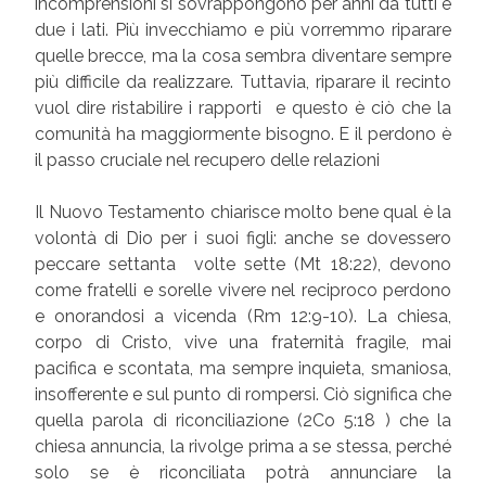
incomprensioni si sovrappongono per anni da tutti e
due i lati. Più invecchiamo e più vorremmo riparare
quelle brecce, ma la cosa sembra diventare sempre
più difficile da realizzare. Tuttavia, riparare il recinto
vuol dire ristabilire i rapporti e questo è ciò che la
comunità ha maggiormente bisogno. E il perdono è
il passo cruciale nel recupero delle relazioni
Il Nuovo Testamento chiarisce molto bene qual è la
volontà di Dio per i suoi figli: anche se dovessero
peccare settanta volte sette (Mt 18:22), devono
come fratelli e sorelle vivere nel reciproco perdono
e onorandosi a vicenda (Rm 12:9-10). La chiesa,
corpo di Cristo, vive una fraternità fragile, mai
pacifica e scontata, ma sempre inquieta, smaniosa,
insofferente e sul punto di rompersi. Ciò significa che
quella parola di riconciliazione (2Co 5:18 ) che la
chiesa annuncia, la rivolge prima a se stessa, perché
solo se è riconciliata potrà annunciare la