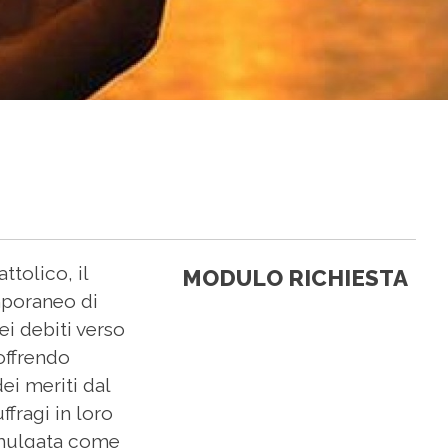
tolico, il
MODULO RICHIESTA
mporaneo di
ei debiti verso
 offrendo
ei meriti dal
ffragi in loro
romulgata come