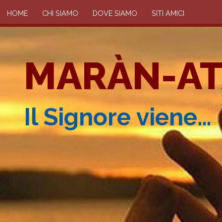
HOME
CHI SIAMO
DOVE SIAMO
SITI AMICI
MARÀN-AT
Il Signore viene…