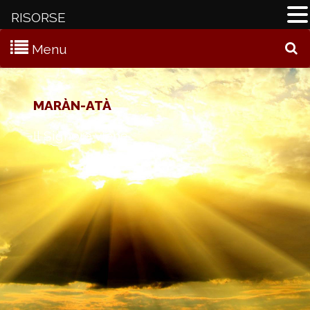
RISORSE
Menu
C
MARÀN-ATÀ
Il Signore viene…