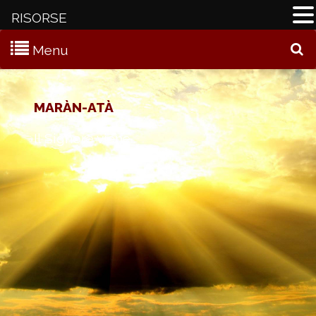
RISORSE
Menu
C
MARÀN-ATÀ
Il Signore viene…