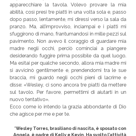
apparecchiare la tavola. Volevo provare la mia
abilità, così presi tre piatti in una volta sola e, passo
dopo passo, lentamente, mi diressi verso la sala da
pranzo. Ma, all’improvviso, inciampai e i piatti mi
sfuggirono di mano, frantumandosi in mille pezzi sul
pavimento. Non avevo il coraggio di guardare mia
madre negli occhi, perciò cominciai a piangere
desiderando fuggire prima possibile da quel luogo.
Ma esitai per qualche secondo, allora mia madre mi
si avvicinò gentilmente e, prendendomi tra le sue
braccia, mi guardò negli occhi pieni di lacrime e
disse: «Wesley, ci sono ancora tre piatti da mettere
sul tavolo. Per favore, permettimi di aiutarti in un
nuovo tentativo».
Ecco come io intendo la grazia abbondante di Dio
che agisce per me e per te.
*Wesley Torres, brasiliano di nascita, è sposato con
Angela, è padre di Kelly e Kevin. Ha svolto l’attività