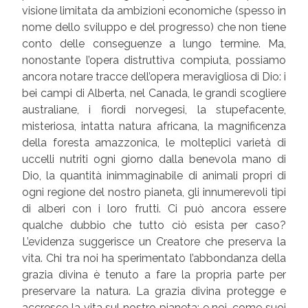
visione limitata da ambizioni economiche (spesso in
nome dello sviluppo e del progresso) che non tiene
conto delle conseguenze a lungo termine. Ma,
nonostante l’opera distruttiva compiuta, possiamo
ancora notare tracce dell’opera meravigliosa di Dio: i
bei campi di Alberta, nel Canada, le grandi scogliere
australiane, i fiordi norvegesi, la stupefacente,
misteriosa, intatta natura africana, la magnificenza
della foresta amazzonica, le molteplici varietà di
uccelli nutriti ogni giorno dalla benevola mano di
Dio, la quantità inimmaginabile di animali propri di
ogni regione del nostro pianeta, gli innumerevoli tipi
di alberi con i loro frutti. Ci può ancora essere
qualche dubbio che tutto ciò esista per caso?
L’evidenza suggerisce un Creatore che preserva la
vita. Chi tra noi ha sperimentato l’abbondanza della
grazia divina è tenuto a fare la propria parte per
preservare la natura. La grazia divina protegge e
accresce la vita sul nostro pianeta; e noi, come suoi