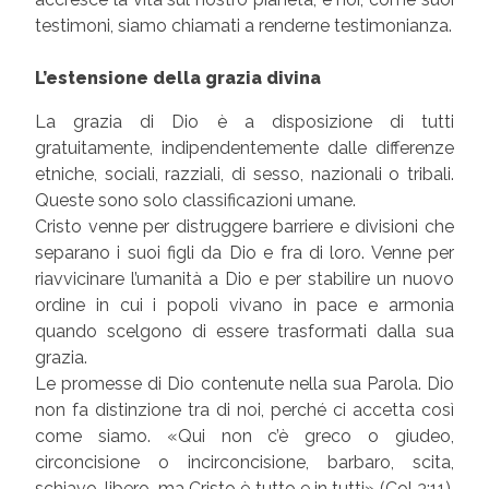
testimoni, siamo chiamati a renderne testimonianza.
L’estensione della grazia divina
La grazia di Dio è a disposizione di tutti
gratuitamente, indipendentemente dalle differenze
etniche, sociali, razziali, di sesso, nazionali o tribali.
Queste sono solo classificazioni umane.
Cristo venne per distruggere barriere e divisioni che
separano i suoi figli da Dio e fra di loro. Venne per
riavvicinare l’umanità a Dio e per stabilire un nuovo
ordine in cui i popoli vivano in pace e armonia
quando scelgono di essere trasformati dalla sua
grazia.
Le promesse di Dio contenute nella sua Parola. Dio
non fa distinzione tra di noi, perché ci accetta così
come siamo. «Qui non c’è greco o giudeo,
circoncisione o incirconcisione, barbaro, scita,
schiavo, libero, ma Cristo è tutto e in tutti» (Col 3:11).