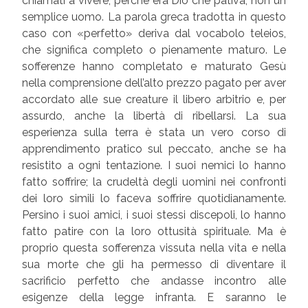
chiamati a vivere, perché era Dio che pativa, non un
semplice uomo. La parola greca tradotta in questo
caso con «perfetto» deriva dal vocabolo teleios,
che significa completo o pienamente maturo. Le
sofferenze hanno completato e maturato Gesù
nella comprensione dell’alto prezzo pagato per aver
accordato alle sue creature il libero arbitrio e, per
assurdo, anche la libertà di ribellarsi. La sua
esperienza sulla terra è stata un vero corso di
apprendimento pratico sul peccato, anche se ha
resistito a ogni tentazione. I suoi nemici lo hanno
fatto soffrire; la crudeltà degli uomini nei confronti
dei loro simili lo faceva soffrire quotidianamente.
Persino i suoi amici, i suoi stessi discepoli, lo hanno
fatto patire con la loro ottusità spirituale. Ma è
proprio questa sofferenza vissuta nella vita e nella
sua morte che gli ha permesso di diventare il
sacrificio perfetto che andasse incontro alle
esigenze della legge infranta. E saranno le