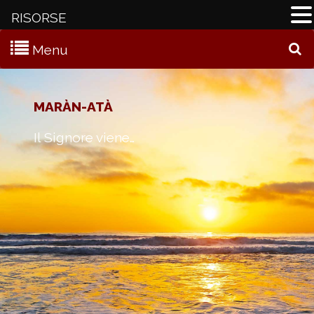
RISORSE
Menu
C
MARÀN-ATÀ
Il Signore viene…