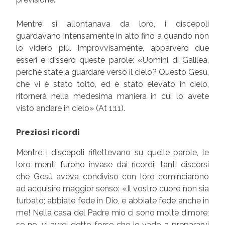
Mentre si allontanava da loro, i discepoli
guardavano intensamente in alto fino a quando non
lo videro più. Improvvisamente, apparvero due
esseri e dissero queste parole: «Uomini di Galilea,
perché state a guardare verso il cielo? Questo Gesù,
che vi è stato tolto, ed è stato elevato in cielo,
ritornerà nella medesima maniera in cui lo avete
visto andare in cielo» (At 1:11).
Preziosi ricordi
Mentre i discepoli riflettevano su quelle parole, le
loro menti furono invase dai ricordi; tanti discorsi
che Gesù aveva condiviso con loro cominciarono
ad acquisire maggior senso: «Il vostro cuore non sia
turbato; abbiate fede in Dio, e abbiate fede anche in
me! Nella casa del Padre mio ci sono molte dimore;
se no, vi avrei detto forse che io vado a prepararvi