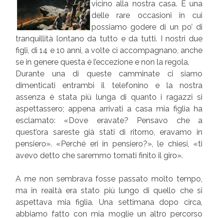
vicino alla nostra casa. È una
delle rare occasioni in cui
possiamo godere di un po’ di
tranquillità lontano da tutto e da tutti. I nostri due
figli, di 14 e 10 anni, a volte ci accompagnano, anche
se in genere questa è l’eccezione e non la regola.
Durante una di queste camminate ci siamo
dimenticati entrambi il telefonino e la nostra
assenza è stata più lunga di quanto i ragazzi si
aspettassero; appena arrivati a casa mia figlia ha
esclamato: «Dove eravate? Pensavo che a
quest’ora sareste già stati di ritorno, eravamo in
pensiero». «Perché eri in pensiero?», le chiesi, «ti
avevo detto che saremmo tornati finito il giro».
A me non sembrava fosse passato molto tempo,
ma in realtà era stato più lungo di quello che si
aspettava mia figlia. Una settimana dopo circa,
abbiamo fatto con mia moglie un altro percorso