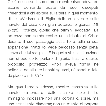
Gesù descrisse il suo ritorno mentre rispondeva ad
alcune domande poste dai suoi discepoli;
riferendosi a chi abiterà sulla terra in quel momento,
disse: «Vedranno il Figlio dell’uomo venire sulle
nuvole del cielo con gran potenza e gloria» (Mt
24:30). Potenza, gloria: che termini evocativi! La
potenza non sembrerebbe un attributo di Cristo
durante il suo passaggio sulla terra; l’ultima sua
apparizione infatti, lo vede percosso senza pietà,
senza che lui reagisca. E in quella stessa situazione
non si può certo parlare di gloria. Isaia, a questo
proposito, profetizzò: «non aveva forma né
bellezza da attirare i nostri sguardi, né aspetto tale
da piacerci» (Is 53:2).
Ma guardiamolo adesso, mentre cammina sulle
nuvole, circondato dalle schiere celesti. Lo
immagino indossare non una corona di spine, ma
uno scintillante diadema; non un manto di porpora