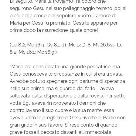
Di seguito, Maria la troviamo fra coloro che
seguirono Gesù nel suo pellegrinaggio terreno, poi ai
piedi della croce e al sepolcro vuoto. L’amore di
Maria per Gesù fu premiato: Gesù le apparve per
prima dopo la risurrezione: quale onore!
(Lc 8:2; Mc 16:9; Gv 8:1-11; Mc 14:3-8; Mt 26:6ss; Lc
8:2: Mc 16:1; Mc 16:9;).
“Maria era considerata una grande peccatrice, ma
Gesù conosceva le circostanze in cui si era trovata.
Avrebbe potuto spegnere ogni barlume di speranza
nella sua anima, ma si guardò dal farlo. L’aveva
sollevata dalla disperazione e dalla rovina. Per sette
volte Egli aveva rimproverato i demoni che
controllavano il suo cuore e la sua mente; essa
aveva udito le preghiere di Gesù rivolte al Padre con
gran grido in suo favore. Si rese conto di quando
grave fosse il peccato davanti all’immacolata