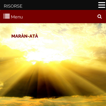
RISORSE
Menu
C
MARÀN-ATÀ
Il Signore viene…