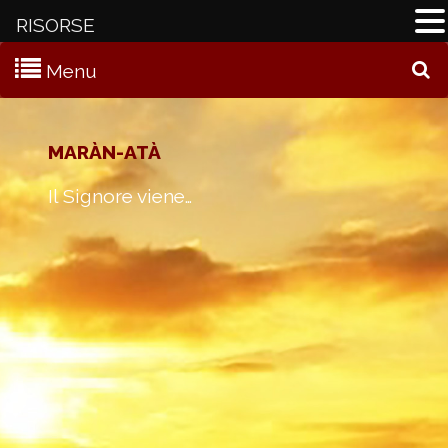
RISORSE
Menu
C
MARÀN-ATÀ
Il Signore viene…