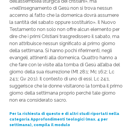
dell’assemblea liturgica dei cristiani», ma
«nell’insegnamento di Gesù non si trova nessun
accenno al fatto che la domenica dovrà assumere
la santità del sabato oppure sostituirlo». Il Nuovo
Testamento non solo non offre alcun elemento per
dire che i primi Cristiani trasgredissero il sabato, ma
non attribuisce nessun significato al primo giorno
della settimana. Si hanno pochi riferimenti, negli
evangeli, attinenti alla domenica. Quattro hanno a
che fare con le visite alla tomba di Gesù all’alba del
giorno della sua risurrezione (Mt 28:1; Mc 16:2; Lc
24:1; Gv 20:1). Il contesto di uno di essi, Lc 24:1,
suggerisce che le donne visitarono la tomba il primo
giorno della settimana proprio perché tale giorno
non era considerato sacro.
Per la richiesta di questo e di altri studi riportati nella
categoria Approfondimenti teologici (max. 4 per
settimana), compila il modulo