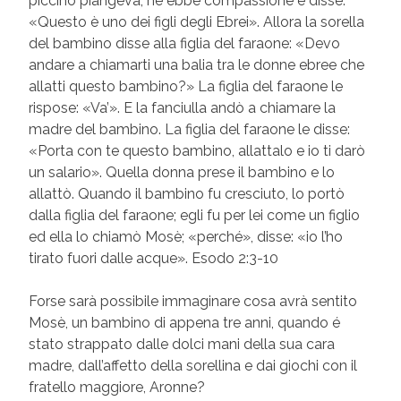
piccino piangeva; ne ebbe compassione e disse:
«Questo è uno dei figli degli Ebrei». Allora la sorella
del bambino disse alla figlia del faraone: «Devo
andare a chiamarti una balia tra le donne ebree che
allatti questo bambino?» La figlia del faraone le
rispose: «Va’». E la fanciulla andò a chiamare la
madre del bambino. La figlia del faraone le disse:
«Porta con te questo bambino, allattalo e io ti darò
un salario». Quella donna prese il bambino e lo
allattò. Quando il bambino fu cresciuto, lo portò
dalla figlia del faraone; egli fu per lei come un figlio
ed ella lo chiamò Mosè; «perché», disse: «io l’ho
tirato fuori dalle acque». Esodo 2:3-10
Forse sarà possibile immaginare cosa avrà sentito
Mosè, un bambino di appena tre anni, quando é
stato strappato dalle dolci mani della sua cara
madre, dall’affetto della sorellina e dai giochi con il
fratello maggiore, Aronne?