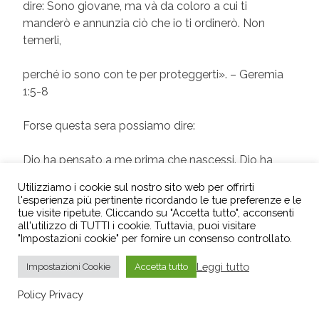
dire: Sono giovane, ma và da coloro a cui ti
manderò e annunzia ciò che io ti ordinerò. Non
temerli,
perché io sono con te per proteggerti». – Geremia
1:5-8
Forse questa sera possiamo dire:
Dio ha pensato a me prima che nascessi. Dio ha
voluto che io nascessi. Dio mi ha creato per la Sua
Utilizziamo i cookie sul nostro sito web per offrirti
gloria. Dio mi ha scelto. Dio vuole che io goda della
l'esperienza più pertinente ricordando le tue preferenze e le
pace interiore.
tue visite ripetute. Cliccando su "Accetta tutto", acconsenti
all'utilizzo di TUTTI i cookie. Tuttavia, puoi visitare
"Impostazioni cookie" per fornire un consenso controllato.
Non ritornerò a dire:
Leggi tutto
Impostazioni Cookie
Accetta tutto
Non servo a nulla. La mia vita non ha alcun senso.
Policy Privacy
Sono un incidente di percorso, un frutto non
desiderato.