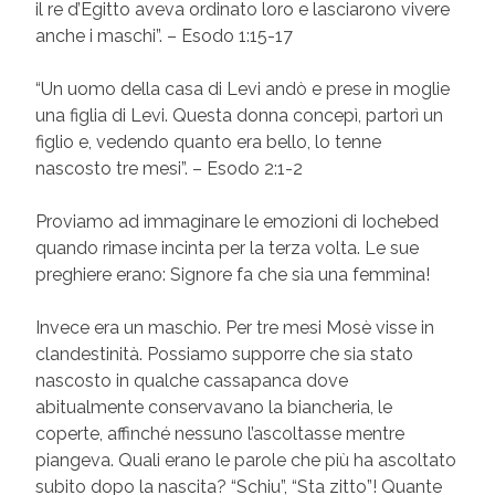
il re d’Egitto aveva ordinato loro e lasciarono vivere
anche i maschi”. – Esodo 1:15-17
“Un uomo della casa di Levi andò e prese in moglie
una figlia di Levi. Questa donna concepì, partorì un
figlio e, vedendo quanto era bello, lo tenne
nascosto tre mesi”. – Esodo 2:1-2
Proviamo ad immaginare le emozioni di Iochebed
quando rimase incinta per la terza volta. Le sue
preghiere erano: Signore fa che sia una femmina!
Invece era un maschio. Per tre mesi Mosè visse in
clandestinità. Possiamo supporre che sia stato
nascosto in qualche cassapanca dove
abitualmente conservavano la biancheria, le
coperte, affinché nessuno l’ascoltasse mentre
piangeva. Quali erano le parole che più ha ascoltato
subito dopo la nascita? “Schiu”, “Sta zitto”! Quante