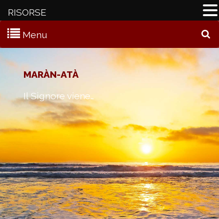
RISORSE
Menu
C
MARÀN-ATÀ
Il Signore viene…