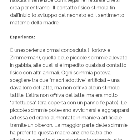
nascita interferisce con il legame naturale che si
crea per entrambi. Il contatto fisico stimola fin
dall’inizio lo sviluppo del neonato ed il sentimento
materno della madre.
Esperienza:
É un’esperienza ormai conosciuta (Horlow e
Zimmerman), quella delle piccole scimmie allevate
in gabbia, alle quali si é impedito qualsiasi contatto
fisico con altri animali. Ogni scimmia poteva
scegliere tra due “madri adottive” artificiali – una
dava loro del latte, ma non offriva alcun stimolo
tattile. L’altra non offriva del latte, ma era molto
“affettuosa” (era coperta con un panno felpato). Le
piccole scimmie potevano avvicinarsi e aggrapparsi
ad essa ed erano alimentate in maniera artificiale
tramite un biberon. La maggior parte delle scimmie
ha preferito questa madre anziché l’altra che