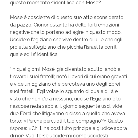
questo momento s’identifica con Mosè?
Mosè é cosciente di questo suo atto sconsiderato,
da pazzo. Ciononostante ha delle forti emozioni
negative che lo portano ad agire in questo modo.
Uccidere l’egiziano che vive dentro di lui e che egli
proietta sull’egiziano che picchia l’israelita con il
quale egli s’ identifica.
“In quei giorni, Mosè, già diventato adulto, andò a
trovare i suoi fratelli; notò i lavori di cui erano gravati
e vide un Egiziano che percoteva uno degli Ebrei
suoi fratelli. Egli volse lo sguardo di qua e di là e,
visto che non c’era nessuno, uccise l’Egiziano e lo
nascose nella sabbia. Il giorno seguente uscì, vide
due Ebrei che litigavano e disse a quello che aveva
torto: «Perché percuoti il tuo compagno?» Quello
rispose: «Chi ti ha costituito principe e giudice sopra
di noi? Vuoi forse uccidermi come uccidesti