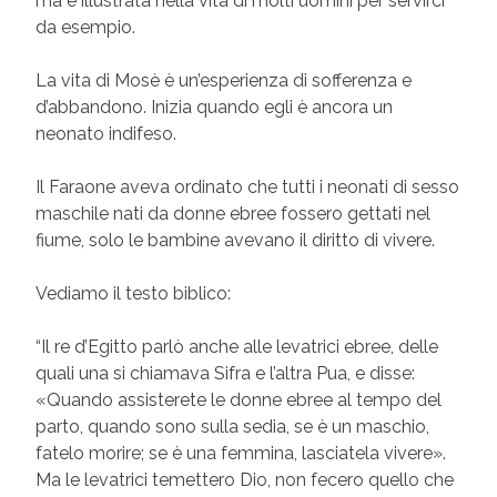
ma é illustrata nella vita di molti uomini per servirci
da esempio.
La vita di Mosè è un’esperienza di sofferenza e
d’abbandono. Inizia quando egli è ancora un
neonato indifeso.
Il Faraone aveva ordinato che tutti i neonati di sesso
maschile nati da donne ebree fossero gettati nel
fiume, solo le bambine avevano il diritto di vivere.
Vediamo il testo biblico:
“Il re d’Egitto parlò anche alle levatrici ebree, delle
quali una si chiamava Sifra e l’altra Pua, e disse:
«Quando assisterete le donne ebree al tempo del
parto, quando sono sulla sedia, se è un maschio,
fatelo morire; se è una femmina, lasciatela vivere».
Ma le levatrici temettero Dio, non fecero quello che